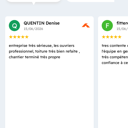
QUENTIN Denise
fitte
Q
F
15/06/2026
15/06
entreprise très sérieuse, les ouvriers
tres contente d
professionnel, toiture très bien refaite ,
l'équipe en ge
chantier terminé très propre
très compétent
confiance à ce