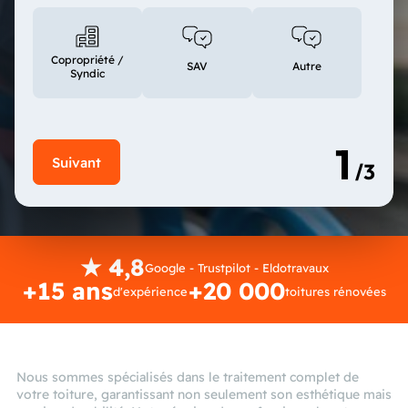
Copropriété /
SAV
Autre
Syndic
★ 4,8
Google - Trustpilot - Eldotravaux
+15 ans
+20 000
d'expérience
toitures rénovées
Nous sommes spécialisés dans le traitement complet de
votre toiture, garantissant non seulement son esthétique mais