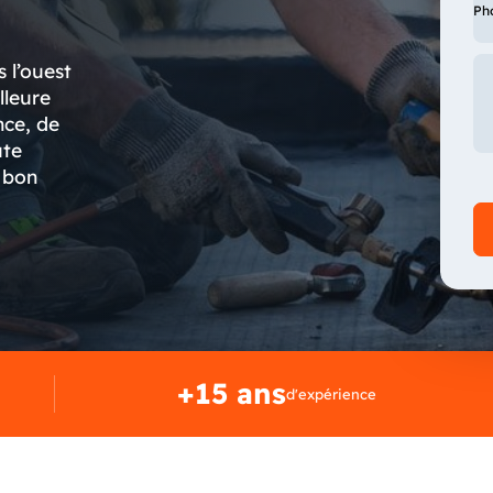
Ph
 l’ouest
lleure
nce, de
ute
 bon
+15 ans
d'expérience