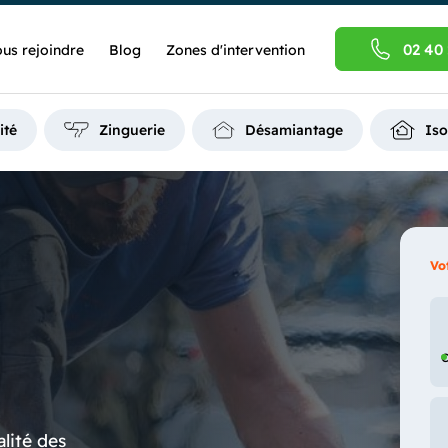
02 40 
us rejoindre
Blog
Zones d'intervention
ité
Zinguerie
Désamiantage
Iso
Vo
C
alité des