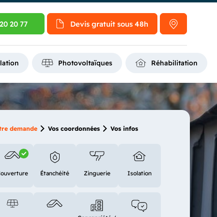
20 20 77
Devis gratuit
sous 48h
lation
Photovoltaïques
Réhabilitation
tre demande
Vos coordonnées
Vos infos
ouverture
Étanchéité
Zinguerie
Isolation