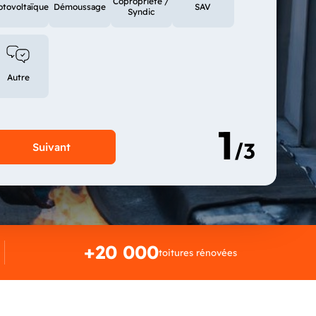
Copropriété /
otovoltaïque
Démoussage
SAV
Syndic
Autre
+20 000
toitures rénovées