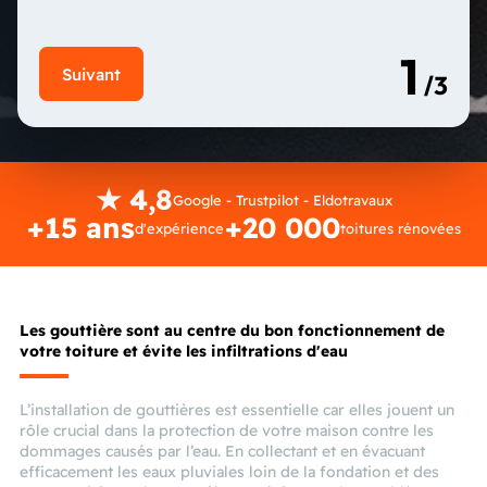
★ 4,8
Google - Trustpilot - Eldotravaux
+15 ans
+20 000
d'expérience
toitures rénovées
Les gouttière sont au centre du bon fonctionnement de
votre toiture et évite les infiltrations d'eau
L’installation de gouttières est essentielle car elles jouent un
rôle crucial dans la protection de votre maison contre les
dommages causés par l’eau. En collectant et en évacuant
efficacement les eaux pluviales loin de la fondation et des