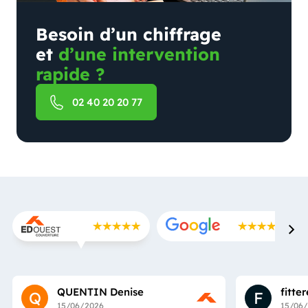
Besoin d’un chiffrage
et
d’une intervention
rapide ?
02 40 20 20 77
QUENTIN Denise
fitte
Q
F
15/06/2026
15/06