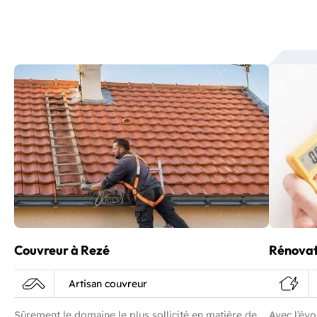
Couvreur à Rezé
Rénovat
Artisan couvreur
Sûrement le domaine le plus sollicité en matière de
Avec l’évo