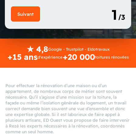
★ 4,8
Google - Trustpilot - Eldotravaux
+15 ans
+20 000
d'expérience
toitures rénovées
Pour effectuer la rénovation d’une maison ou d’un
appartement, de nombreux corps de métier sont souvent
nécessaire. Qu’il s’agisse d’une mission sur la toiture, la
façade ou même l’isolation générale du logement, un travail
correct demande bien souvent une vue d’ensemble et donc
une expertise globale. Si il est laborieux de faire appel à
plusieurs artisans, ED Ouest vous propose de faire intervenir
à Rezé les experts nécessaires à la rénovation, coordonnés
comme un seul homme.