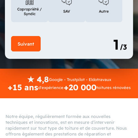
Copropriété /
SAV
Autre
Syndic
★ 4,8
Google - Trustpilot - Eldotravaux
+15 ans
+20 000
d'expérience
toitures rénovées
Notre équipe, régulièrement formée aux nouvelles
techniques et innovations, est en mesure d’intervenir
rapidement sur tout type de toiture et de couverture. Nous
offrons également des prestations de réparation et