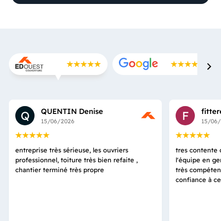
QUENTIN Denise
fitte
Q
F
15/06/2026
15/06
entreprise très sérieuse, les ouvriers
tres contente d
professionnel, toiture très bien refaite ,
l'équipe en ge
chantier terminé très propre
très compétent
confiance à ce