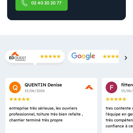
02 40 20 20 77
QUENTIN Denise
fitte
Q
F
15/06/2026
15/06
entreprise très sérieuse, les ouvriers
tres contente d
professionnel, toiture très bien refaite ,
l'équipe en ge
chantier terminé très propre
très compétent
confiance à ce