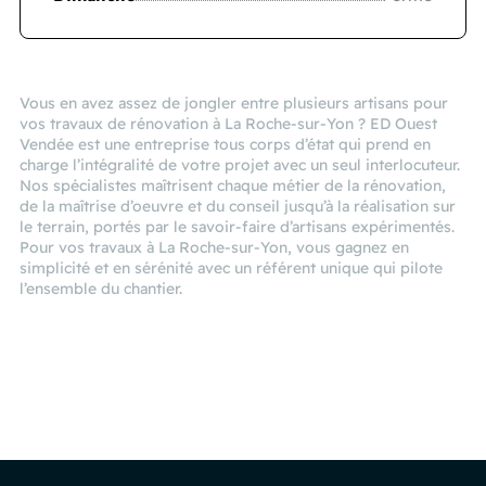
Vous en avez assez de jongler entre plusieurs artisans pour
vos travaux de rénovation à La Roche-sur-Yon ? ED Ouest
Vendée est une entreprise tous corps d’état qui prend en
charge l’intégralité de votre projet avec un seul interlocuteur.
Nos spécialistes maîtrisent chaque métier de la rénovation,
de la maîtrise d’oeuvre et du conseil jusqu’à la réalisation sur
le terrain, portés par le savoir-faire d’artisans expérimentés.
Pour vos travaux à La Roche-sur-Yon, vous gagnez en
simplicité et en sérénité avec un référent unique qui pilote
l’ensemble du chantier.