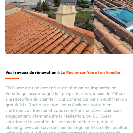
Vos travaux de rénovation
à La Roche-sur-Yon et en Vendée
ED Ouest est une entreprise de rénovation implantée en
Vendée qui accompagne les propriétaires yonnais de l’étude
à la réception du chantier. Tout commence par un audit terrain
gratuit à La Roche-sur-Yon : nous évaluons votre bien,
chiffrons vos travaux et vous remettons un devis clair, sans
engagement. Vient ensuite la réalisation, où ED Ouest
coordonne l’ensemble des corps de métier et pilote le
planning, avec un suivi de chantier régulier et un interlocuteur
unique jusqu’à la livraison. Cette méthode nous permet de