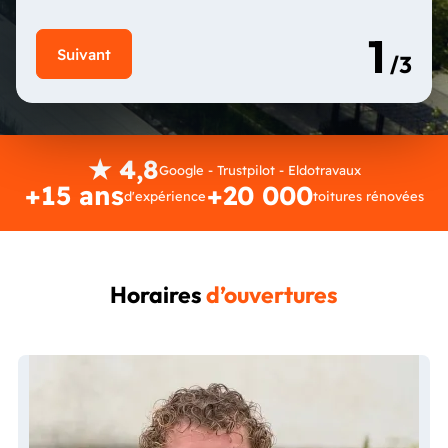
★ 4,8
Google - Trustpilot - Eldotravaux
+15 ans
+20 000
d'expérience
toitures rénovées
Horaires
d’ouvertures