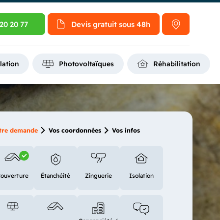
20 20 77
Devis gratuit
sous 48h
lation
Photovoltaïques
Réhabilitation
tre demande
Vos coordonnées
Vos infos
ouverture
Étanchéité
Zinguerie
Isolation