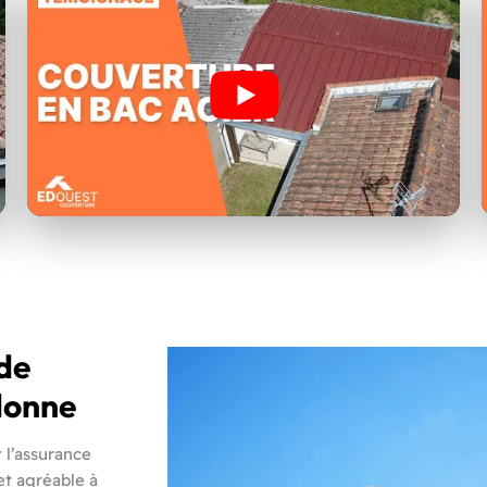
 de
Olonne
t l’assurance
et agréable à