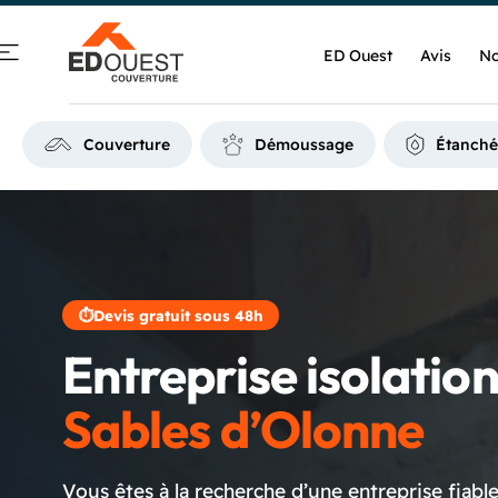
ED Ouest
Avis
No
Couverture
Démoussage
Étanché
⏱
Devis gratuit sous 48h
Entreprise isolatio
Sables d’Olonne
Vous êtes à la recherche d’une entreprise fiabl