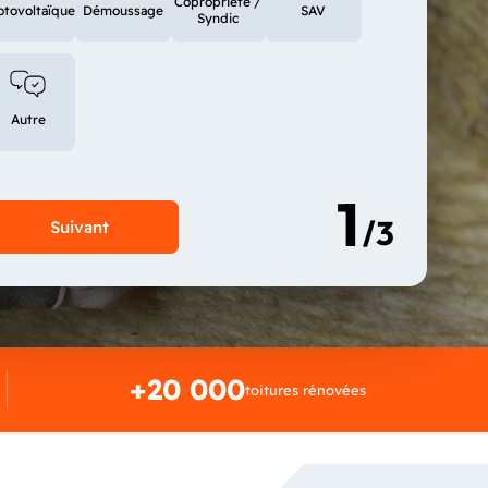
Copropriété /
otovoltaïque
Démoussage
SAV
Syndic
Autre
+20 000
toitures rénovées