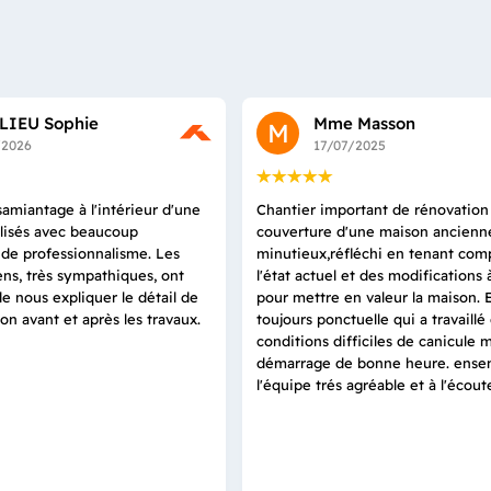
LIEU Sophie
Mme Masson
M
/2026
17/07/2025
amiantage à l'intérieur d'une
Chantier important de rénovation
alisés avec beaucoup
couverture d'une maison ancienne.
t de professionnalisme. Les
minutieux,réfléchi en tenant com
ns, très sympathiques, ont
l'état actuel et des modifications 
de nous expliquer le détail de
pour mettre en valeur la maison. 
ion avant et après les travaux.
toujours ponctuelle qui a travaillé
conditions difficiles de canicule m
démarrage de bonne heure. ense
l'équipe trés agréable et à l'écout