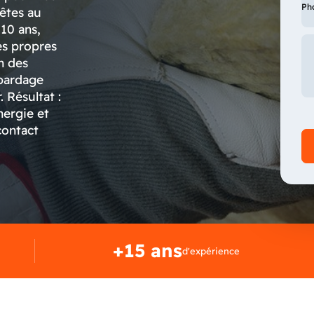
Ph
 êtes au
10 ans,
es propres
n des
 bardage
 Résultat :
nergie et
contact
+15 ans
d'expérience