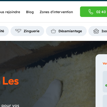
02 40 
us rejoindre
Blog
Zones d'intervention
ité
Zinguerie
Désamiantage
Iso
Vo
n
Les
C
e pour vos