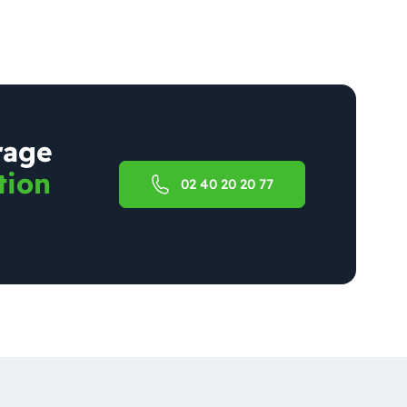
rage
tion
02 40 20 20 77