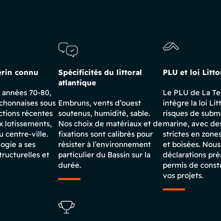
erin connu
Spécificités du littoral
PLU et loi Litto
atlantique
s années 70-80,
Le PLU de La T
chonnaises sous
Embruns, vents d’ouest
intègre la loi Lit
ctions récentes
soutenus, humidité, sable.
risques de subm
 lotissements,
Nos choix de matériaux et de
marine, avec de
u centre-ville.
fixations sont calibrés pour
strictes en zone
ogie a ses
résister à l’environnement
et boisées. Nous
tructurelles et
particulier du Bassin sur la
déclarations pré
durée.
permis de const
vos projets.