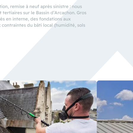
on, remise à neuf après sinistre : nous
 tertiaires sur le Bassin d’Arcachon. Gros
és en interne, des fondations aux
contraintes du bâti local (humidité, sols