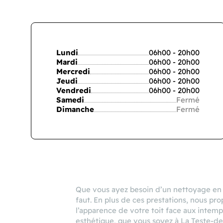
Lundi
06h00 - 20h00
Mardi
06h00 - 20h00
Mercredi
06h00 - 20h00
Jeudi
06h00 - 20h00
Vendredi
06h00 - 20h00
Samedi
Fermé
Dimanche
Fermé
Que vous ayez besoin d’un nettoyage en p
faut. En plus de ces prestations, nous p
l’apparence de votre toit face aux intemp
esthétique, que vous soyez à La Teste-d