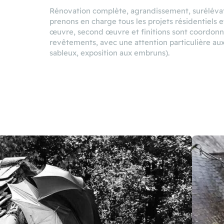
Rénovation complète, agrandissement, surélévati
prenons en charge tous les projets résidentiels et
œuvre, second œuvre et finitions sont coordonn
revêtements, avec une attention particulière aux 
sableux, exposition aux embruns).