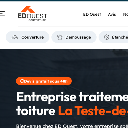
ED Ouest
Avis
No
Couverture
Démoussage
Étanché
⏱
Devis gratuit sous 48h
Entreprise traitem
toiture
La Teste-d
Bienvenue chez ED Ouest, votre entreprise spé