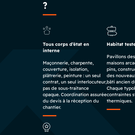
?
Tous corps d’état en
Habitat test
interne
Pavillons de
Maçonnerie, charpente,
maisons arca
couverture, isolation,
pins, constru
plâtrerie, peinture : un seul
des nouveaux
contrat, un seul interlocuteur,
bâti ancien d
pas de sous-traitance
Chaque typol
opaque. Coordination assurée
contraintes s
du devis à la réception du
thermiques.
chantier.