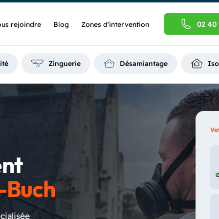
02 40 
us rejoindre
Blog
Zones d'intervention
ité
Zinguerie
Désamiantage
Iso
Vo
ent
C
e-Buch
cialisée