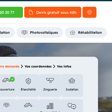
20 20 77
Devis gratuit
sous 48h
lation
Photovoltaïques
Réhabilitation
tre demande
Vos coordonnées
Vos infos
ouverture
Étanchéité
Zinguerie
Isolation