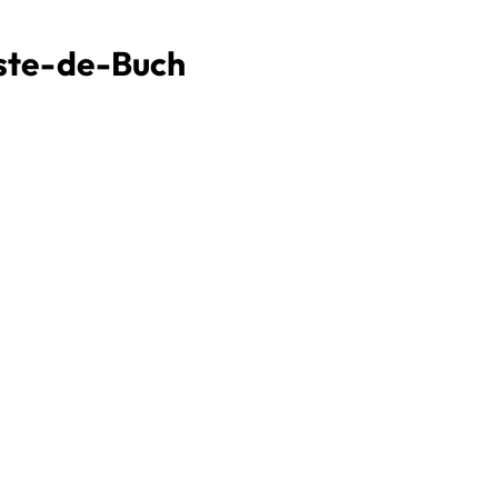
este-de-Buch
V
P