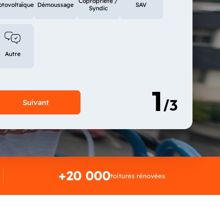
Copropriété /
otovoltaïque
Démoussage
SAV
Syndic
Autre
+20 000
toitures rénovées