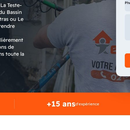
Ph
 La Teste-
du Bassin
tras ou Le
rendre
ulièrement
ons de
ns toute la
+15 ans
d'expérience