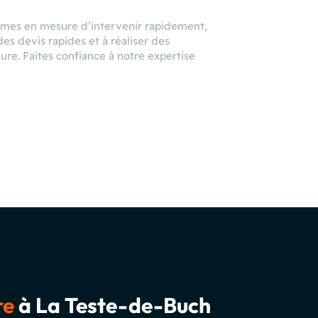
ommes en mesure d’intervenir rapidement,
es devis rapides et à réaliser des
ure. Faites confiance à notre expertise
re
à La Teste-de-Buch