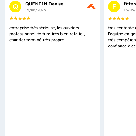
QUENTIN Denise
fitte
Q
F
15/06/2026
15/06
entreprise très sérieuse, les ouvriers
tres contente d
professionnel, toiture très bien refaite ,
l'équipe en ge
chantier terminé très propre
très compétent
confiance à ce