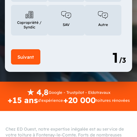
Copropriété /
SAV
Autre
Syndic
★ 4,8
Google - Trustpilot - Eldotravaux
+15 ans
+20 000
d'expérience
toitures rénovées
Chez ED Ouest, notre expertise inégalée est au service de
votre toiture à Fontenay-le-Comte. Forts de nombreuses