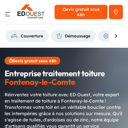
Devis gratuit
sous
48h
Couverture
Démoussage
Étanchéi
⏱
Devis gratuit sous 48h
Entreprise traitement toiture
Fontenay-le-Comte
Réinventez votre toiture avec ED Ouest, votre expert
en traitement de toiture à Fontenay-le-Comte !
Transformez votre toit en un véritable bouclier contre
les intempéries grâce à nos solutions sur mesure. Qu'il
s'agisse de tuiles, d'ardoises ou de zinc, notre équipe
d'artisans qualifiés vous garantit un service