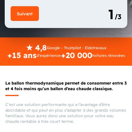
★ 4,8
Google - Trustpilot - Eldotravaux
+15 ans
+20 000
d'expérience
toitures rénovées
Le ballon thermodynamique permet de consommer entre 3
et 4 fois moins qu’un ballon d’eau chaude classique.
C’est une solution performante qui a l’avantage d’être
abordable et qui peut en plus s’adapter à des grands volumes
familiaux. Vous aurez donc une solution pour votre eau
chaude rentable à très court terme.