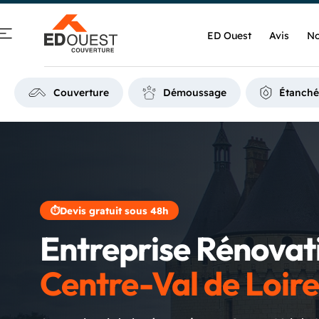
ED Ouest
Avis
No
Couverture
Démoussage
Étanché
⏱
Devis gratuit sous 48h
Entreprise Rénovat
Centre-Val de Loir