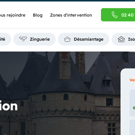
02 40 
us rejoindre
Blog
Zones d'intervention
ité
Zinguerie
Désamiantage
Iso
Vo
ion
C
e