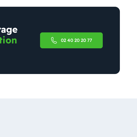
rage
tion
02 40 20 20 77