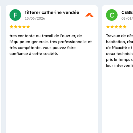
fitterer catherine vendée
CEBE
F
C
15/06/2026
08/01
tres contente du travail de l'ouvrier, de
Travaux de dés
l'équipe en generale. très professionnelle et
habitation, ré
très compétente. vous pouvez faire
d'efficacité e
confiance à cette société.
deux technicie
pris le temps 
leur intervent