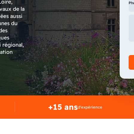
Loire,
Ph
vaux de la
uées aussi
munes du
des
ques
i régional,
vation
+15 ans
d'expérience