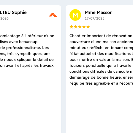
LIEU Sophie
Mme Masson
M
/2026
17/07/2025
amiantage à l'intérieur d'une
Chantier important de rénovation
alisés avec beaucoup
couverture d'une maison ancienne.
t de professionnalisme. Les
minutieux,réfléchi en tenant com
ns, très sympathiques, ont
l'état actuel et des modifications 
de nous expliquer le détail de
pour mettre en valeur la maison. 
ion avant et après les travaux.
toujours ponctuelle qui a travaillé
conditions difficiles de canicule m
démarrage de bonne heure. ense
l'équipe trés agréable et à l'écout