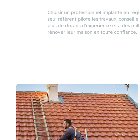
Choisir un professionnel implanté en régio
seul référent pilote les travaux, conseill
plus de dix ans d’expérience et à des mil
rénover leur maison en toute confiance.