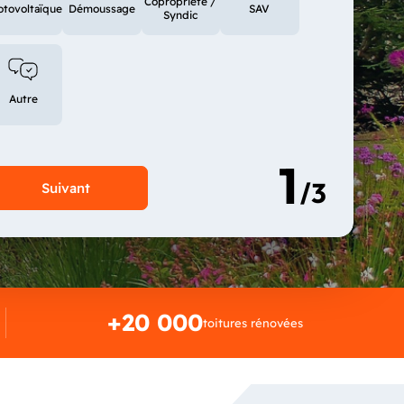
Copropriété /
otovoltaïque
Démoussage
SAV
Syndic
Autre
+20 000
toitures rénovées