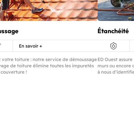
ssage
Étanchéité
En savoir +
 votre toiture : notre service de démoussage
ED Ouest assure l
yage de toiture élimine toutes les impuretés
murs ou encore 
 couverture !
à nous d’identifi