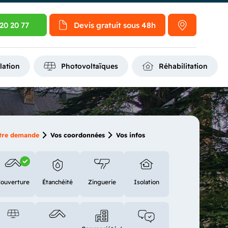
20 20 77
Devis gratuit
sous 48h
lation
Photovoltaïques
Réhabilitation
tre demande
Vos coordonnées
Vos infos
ouverture
Étanchéité
Zinguerie
Isolation