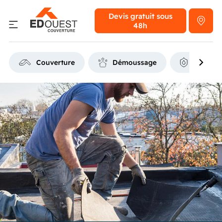
Devis gratuit
sous
48h
Couverture
Démoussage
Étanchéi