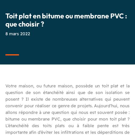
Toit plat en bitume ou membrane PVC :
que choisir ?
8 mars 2022
Votre maison, ou future maison, possède un toit plat et la
question de son étanchéité ainsi que de son isolation se
posent ? Il existe de nombreuses alternatives qui peuvent
convenir pour réaliser ce genre de projets. Aujourd’hui, nous
allons répondre à une question qui nous est souvent posée :
bitume ou membrane PVC, que choisir pour mon toit plat ?
L’étanchéité des toits plats ou à faible pente est très
importante afin d’éviter les infiltrations et les déperditions de