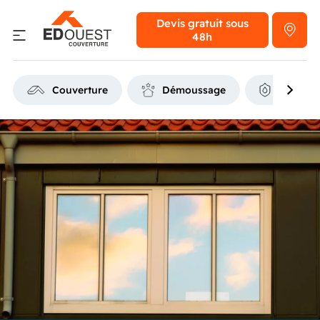
Devis gratuit
sous
48h
Couverture
Démoussage
Étanchéi