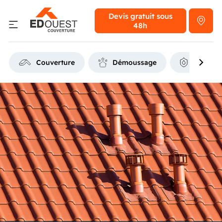
Devis gratuit
sous
48h
Couverture
Démoussage
Étanchéi