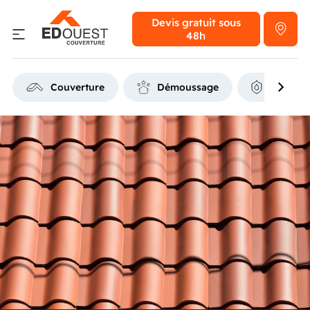
Devis gratuit
sous
48h
Couverture
Démoussage
Étanchéi