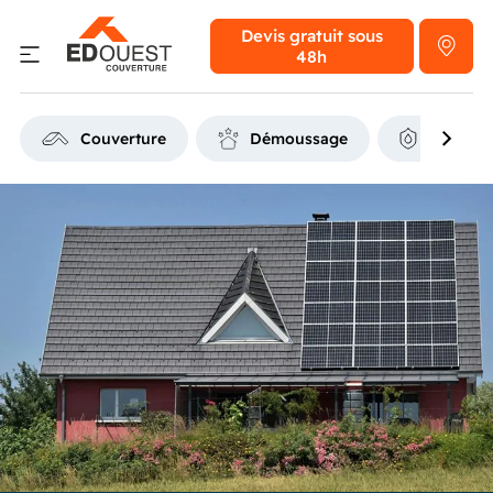
Devis gratuit
sous
48h
Couverture
Démoussage
Étanchéi