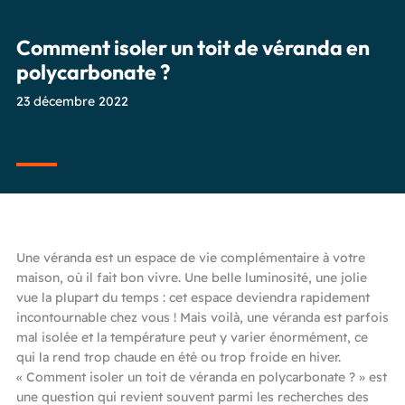
Comment isoler un toit de véranda en
polycarbonate ?
23 décembre 2022
Une véranda est un espace de vie complémentaire à votre
maison, où il fait bon vivre. Une belle luminosité, une jolie
vue la plupart du temps : cet espace deviendra rapidement
incontournable chez vous ! Mais voilà, une véranda est parfois
mal isolée et la température peut y varier énormément, ce
qui la rend trop chaude en été ou trop froide en hiver.
« Comment isoler un toit de véranda en polycarbonate ? » est
une question qui revient souvent parmi les recherches des