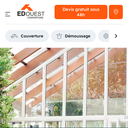
Devis gratuit
sous
48h
Couverture
Démoussage
Étanchéi