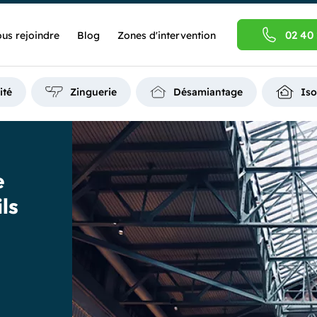
02 40 
us rejoindre
Blog
Zones d'intervention
ité
Zinguerie
Désamiantage
Iso
e
ils