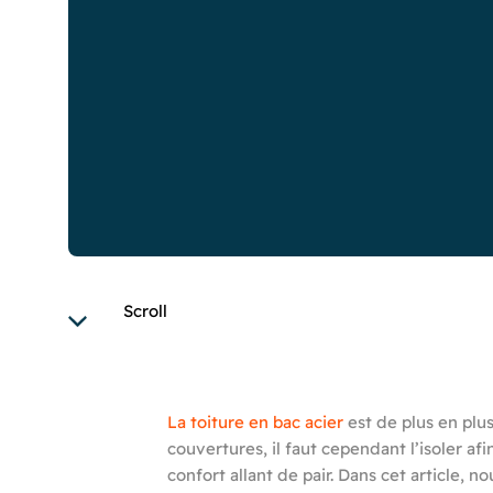
Scroll
La toiture en bac acier
est de plus en plu
couvertures, il faut cependant l’isoler a
confort allant de pair. Dans cet article, n