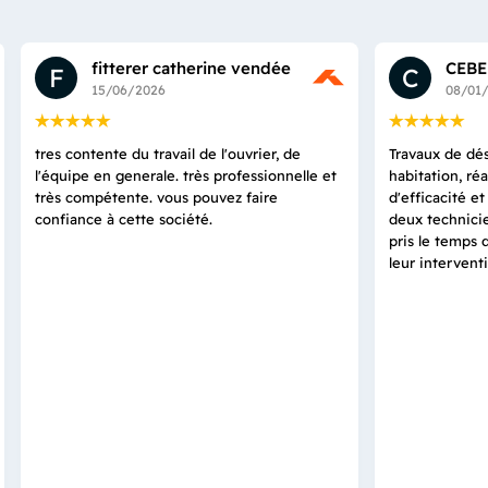
fitterer catherine vendée
CEBE
F
C
15/06/2026
08/01
tres contente du travail de l'ouvrier, de
Travaux de dés
l'équipe en generale. très professionnelle et
habitation, ré
très compétente. vous pouvez faire
d'efficacité e
confiance à cette société.
deux technicie
pris le temps 
leur intervent