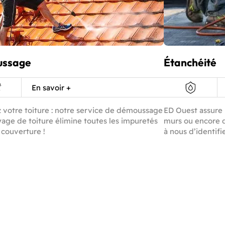
ssage
Étanchéité
En savoir +
 votre toiture : notre service de démoussage
ED Ouest assure l
yage de toiture élimine toutes les impuretés
murs ou encore 
 couverture !
à nous d’identifi