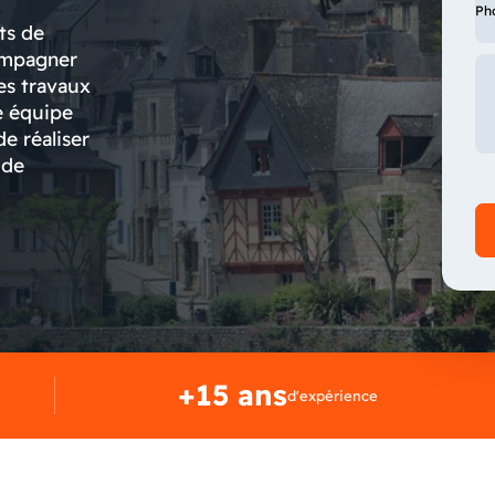
Ph
ts de
ompagner
es travaux
e équipe
de réaliser
 de
+15 ans
d'expérience