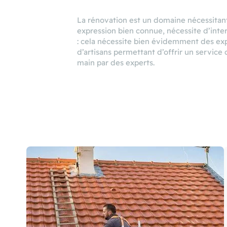
La rénovation est un domaine nécessitant
expression bien connue, nécessite d’inter
: cela nécessite bien évidemment des expe
d’artisans permettant d’offrir un service
main par des experts.