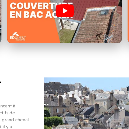
t
nçant à
ctifs de
e grand cheval
’il y a