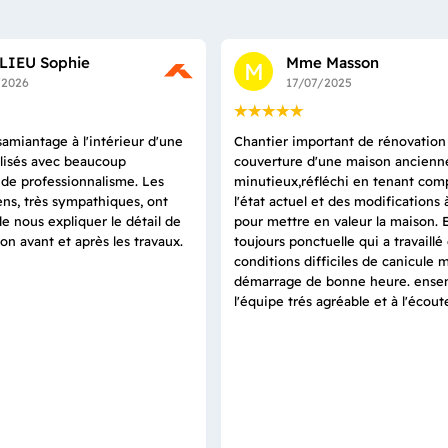
LIEU Sophie
Mme Masson
M
/2026
17/07/2025
amiantage à l'intérieur d'une
Chantier important de rénovation
alisés avec beaucoup
couverture d'une maison ancienne.
t de professionnalisme. Les
minutieux,réfléchi en tenant com
ns, très sympathiques, ont
l'état actuel et des modifications 
de nous expliquer le détail de
pour mettre en valeur la maison. 
ion avant et après les travaux.
toujours ponctuelle qui a travaillé
conditions difficiles de canicule m
démarrage de bonne heure. ense
l'équipe trés agréable et à l'écout