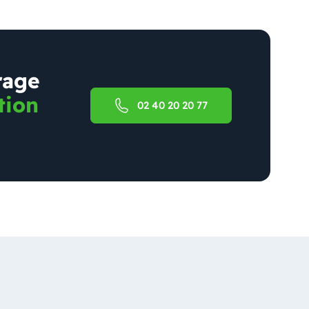
rage
tion
02 40 20 20 77