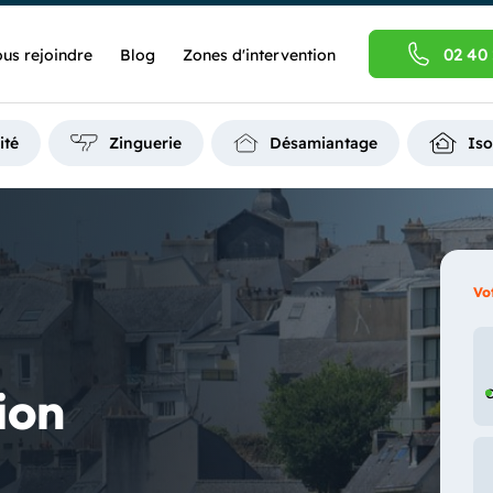
02 40 
us rejoindre
Blog
Zones d'intervention
ité
Zinguerie
Désamiantage
Iso
Vo
ion
C