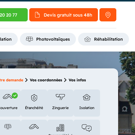
20 20 77
Devis gratuit
sous 48h
lation
Photovoltaïques
Réhabilitation
tre demande
Vos coordonnées
Vos infos
ouverture
Étanchéité
Zinguerie
Isolation