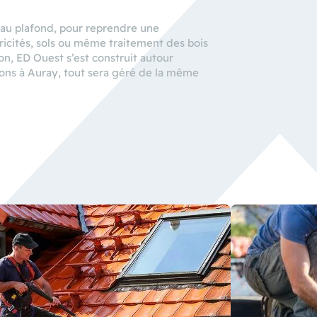
 au plafond, pour reprendre une
tricités, sols ou même traitement des bois
on, ED Ouest s’est construit autour
tions à Auray, tout sera géré de la même