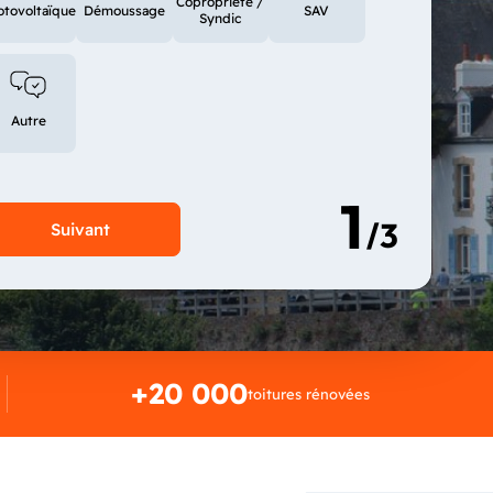
Copropriété /
otovoltaïque
Démoussage
SAV
Syndic
Autre
+20 000
toitures rénovées