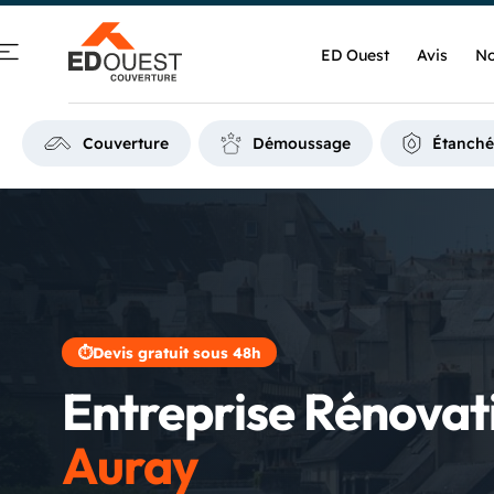
ED Ouest
Avis
No
Couverture
Démoussage
Étanché
⏱
Devis gratuit sous 48h
Entreprise Rénovat
Auray