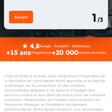
★ 4,8
Google - Trustpilot - Eldotravaux
+15 ans
+20 000
d'expérience
toitures rénovées
Chez ED Ouest à Aizenay, nous comprenons l’importance de
la rénovation de votre habitat. Notre approche va au-delà de
la technique, en se concentrant sur des solutions
personnalisées adaptées à vos besoins et budget. Nos
services incluent la rénovation de toiture pour une meilleure
protection, l’amélioration de l’isolation pour le confort et
l’économie d’énergie, et l’installation de panneaux
photovoltaïques. Notre équipe d’experts vous accompagne