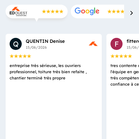
QUENTIN Denise
fitte
Q
F
15/06/2026
15/06
entreprise très sérieuse, les ouvriers
tres contente d
professionnel, toiture très bien refaite ,
l'équipe en ge
chantier terminé très propre
très compétent
confiance à ce