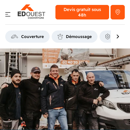
Devis gratuit
sous
48h
Couverture
Démoussage
Étanchéi